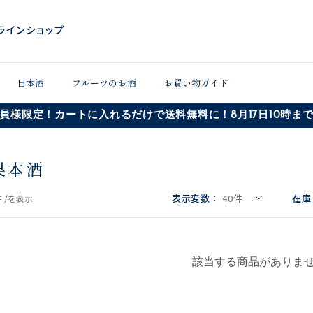
日本酒
フルーツのお酒
お買い物ガイド
員様限定！カートに入れるだけで送料無料に！8月17日10時ま
果本酒
表示変数：
40
件
在庫
 /
を表示
該当する商品がありま