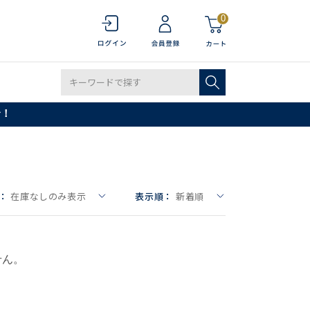
0
で！
：
在庫なしのみ表示
表示順：
新着順
せん。