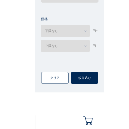
価格
円~
円
クリア
絞り込む