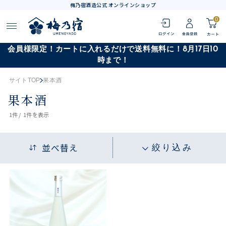
梅乃宿酒造公式 オンラインショップ
0
会員様限定！カートに入れるだけで送料無料に！8月17日10
時まで！
サイトTOP
果本酒
果本酒
1
件 /
1件
を表示
並べ替え
絞り込み