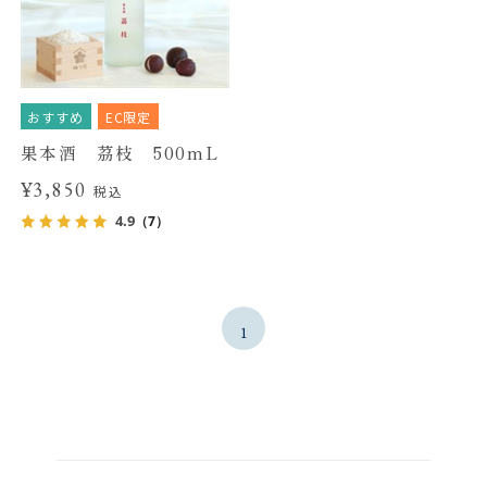
おすすめ
EC限定
果本酒 茘枝 500mL
¥3,850
税込
4.9
（7）
1