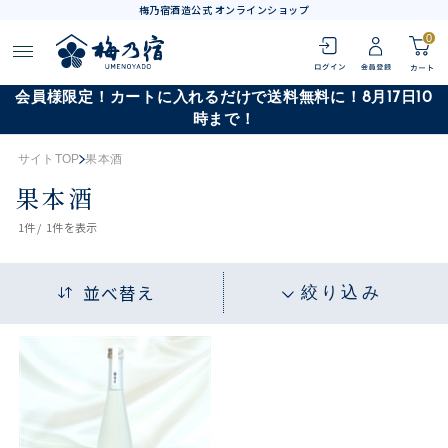
梅乃宿酒造公式 オンラインショップ
0
会員様限定！カートに入れるだけで送料無料に！8月17日10
時まで！
サイトTOP
果本酒
果本酒
1
件 /
1件
を表示
並べ替え
絞り込み