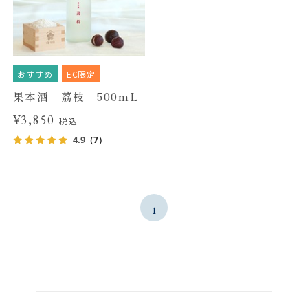
おすすめ
EC限定
果本酒 茘枝 500mL
¥3,850
税込
4.9
（7）
1