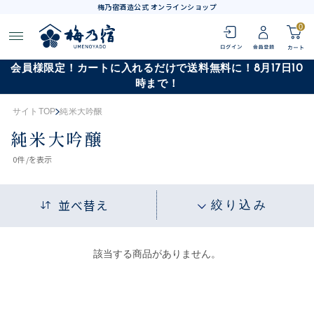
梅乃宿酒造公式 オンラインショップ
0
会員様限定！カートに入れるだけで送料無料に！8月17日10
時まで！
サイトTOP
純米大吟醸
純米大吟醸
0
件 /
を表示
並べ替え
絞り込み
該当する商品がありません。