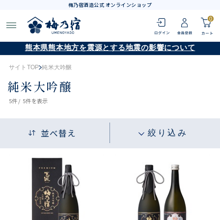
梅乃宿酒造公式 オンラインショップ
0
熊本県熊本地方を震源とする地震の影響について
サイトTOP
純米大吟醸
純米大吟醸
5
件 /
5件
を表示
並べ替え
絞り込み