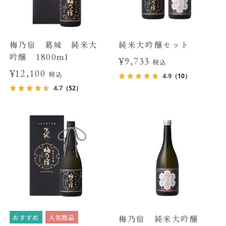
梅乃宿 葛城 純米大
純米大吟醸セット
吟醸 1800ml
¥9,733
税込
¥12,100
税込
4.9
（10）
4.7
（52）
おすすめ
人気商品
梅乃宿 純米大吟醸