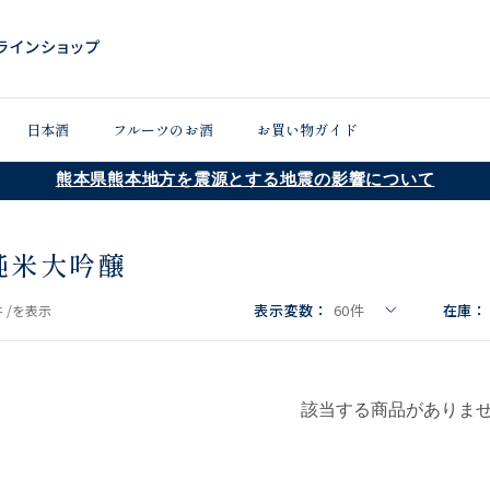
日本酒
フルーツのお酒
お買い物ガイド
熊本県熊本地方を震源とする地震の影響について
純米大吟醸
表示変数：
60
件
在庫：
 /
を表示
該当する商品がありま