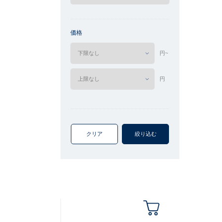
価格
円~
円
クリア
絞り込む