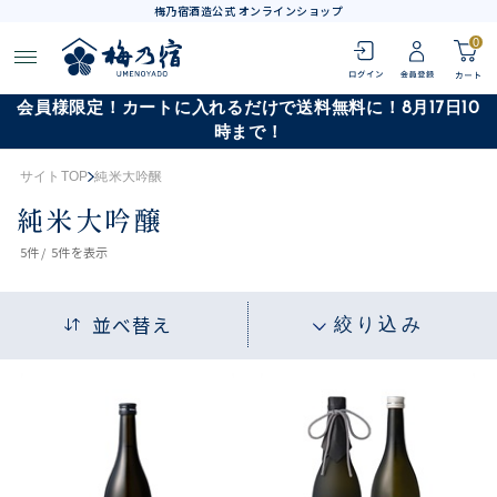
梅乃宿酒造公式 オンラインショップ
0
会員様限定！カートに入れるだけで送料無料に！8月17日10
時まで！
サイトTOP
純米大吟醸
純米大吟醸
5
件 /
5件
を表示
並べ替え
絞り込み