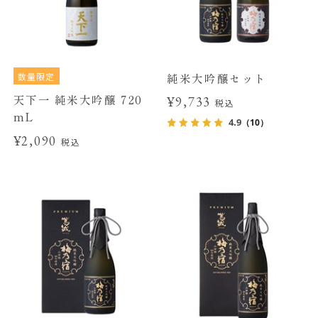
数量限定
純米大吟醸セット
天下一 純米大吟醸 720
¥9,733
税込
mL
4.9
（10）
¥2,090
税込