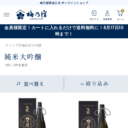
梅乃宿酒造公式 オンラインショップ
0
会員様限定！カートに入れるだけで送料無料に！8月17日10
時まで！
サイトTOP
純米大吟醸
純米大吟醸
5
件 /
5件
を表示
並べ替え
絞り込み