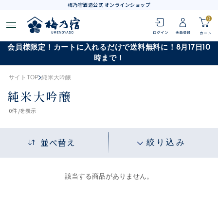
梅乃宿酒造公式 オンラインショップ
0
会員様限定！カートに入れるだけで送料無料に！8月17日10
時まで！
サイトTOP
純米大吟醸
純米大吟醸
0
件 /
を表示
並べ替え
絞り込み
該当する商品がありません。