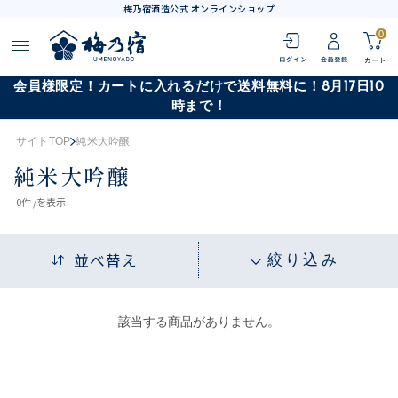
梅乃宿酒造公式 オンラインショップ
0
会員様限定！カートに入れるだけで送料無料に！8月17日10
時まで！
サイトTOP
純米大吟醸
純米大吟醸
0
件 /
を表示
並べ替え
絞り込み
該当する商品がありません。