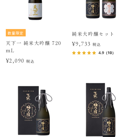
数量限定
純米大吟醸セット
天下一 純米大吟醸 720
¥9,733
税込
mL
4.9
（10）
¥2,090
税込