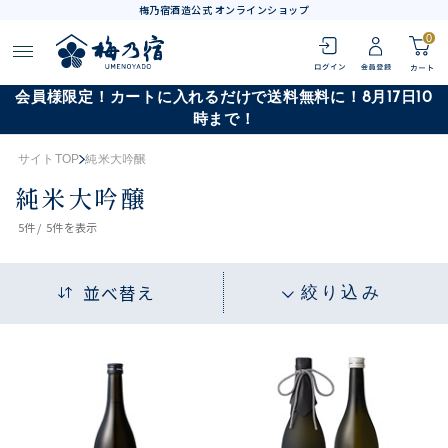
梅乃宿酒造公式 オンラインショップ
0
会員様限定！カートに入れるだけで送料無料に！8月17日10
時まで！
サイトTOP
純米大吟醸
純米大吟醸
5
件 /
5件
を表示
並べ替え
絞り込み