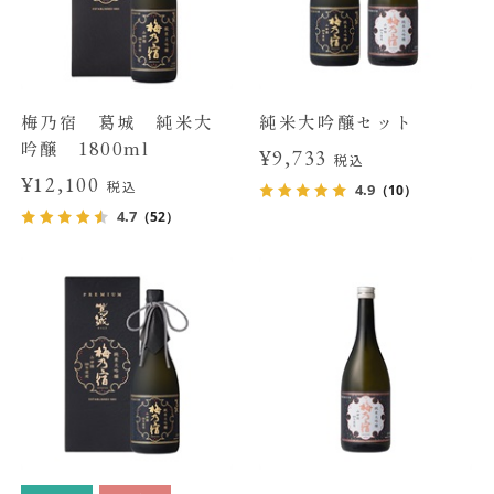
梅乃宿 葛城 純米大
純米大吟醸セット
吟醸 1800ml
¥9,733
税込
¥12,100
税込
4.9
（10）
4.7
（52）