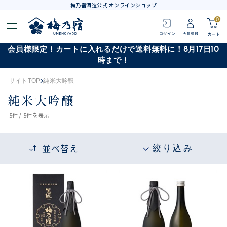
梅乃宿酒造公式 オンラインショップ
0
会員様限定！カートに入れるだけで送料無料に！8月17日10
時まで！
サイトTOP
純米大吟醸
純米大吟醸
5
件 /
5件
を表示
並べ替え
絞り込み