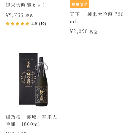
数量限定
純米大吟醸セット
天下一 純米大吟醸 720
¥9,733
税込
mL
4.9
（10）
¥2,090
税込
梅乃宿 葛城 純米大
吟醸 1800ml