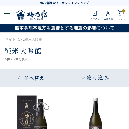
梅乃宿酒造公式 オンラインショップ
0
熊本県熊本地方を震源とする地震の影響について
サイトTOP
純米大吟醸
純米大吟醸
5
件 /
5件
を表示
並べ替え
絞り込み