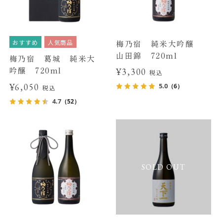
おすすめ
人気商品
梅乃宿 純米大吟醸
山田錦 720ml
梅乃宿 葛城 純米大
吟醸 720ml
¥3,300
税込
¥6,050
5.0
（6）
税込
4.7
（52）
SOLD OUT