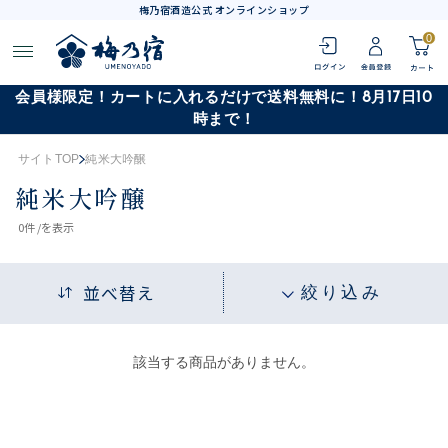
梅乃宿酒造公式 オンラインショップ
0
会員様限定！カートに入れるだけで送料無料に！8月17日10
時まで！
サイトTOP
純米大吟醸
純米大吟醸
0
件 /
を表示
並べ替え
絞り込み
該当する商品がありません。