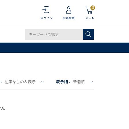
0
：
在庫なしのみ表示
表示順：
新着順
せん。