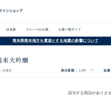
日本酒
フルーツのお酒
お買い物ガイド
熊本県熊本地方を震源とする地震の影響について
純米大吟醸
表示変数：
16
件
在庫
 /
を表示
該当する商品がありま