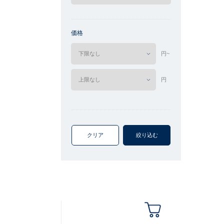
価格
円~
円
クリア
絞り込む