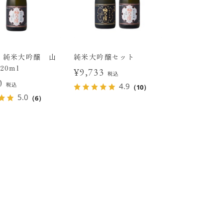
 純米大吟醸 山
純米大吟醸セット
20ml
¥9,733
税込
00
税込
4.9
（10）
5.0
（6）