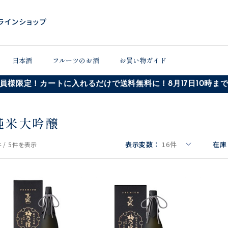
日本酒
フルーツのお酒
お買い物ガイド
員様限定！カートに入れるだけで送料無料に！8月17日10時ま
純米大吟醸
表示変数：
16
件
在庫
 /
5件
を表示