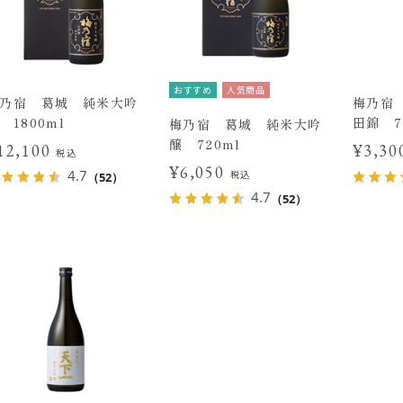
おすすめ
人気商品
乃宿 葛城 純米大吟
梅乃宿
 1800ml
田錦 7
梅乃宿 葛城 純米大吟
醸 720ml
12,100
¥3,3
税込
¥6,050
4.7
税込
（52）
4.7
（52）