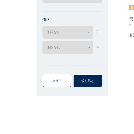
数
天
価格
L
円~
¥
円
クリア
絞り込む