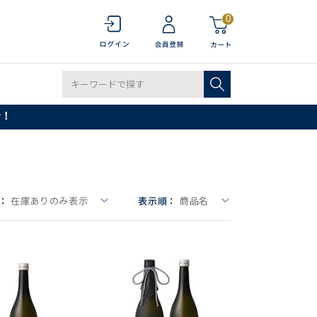
0
で！
：
在庫ありのみ表示
表示順：
商品名