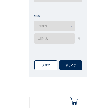
価格
円~
円
クリア
絞り込む