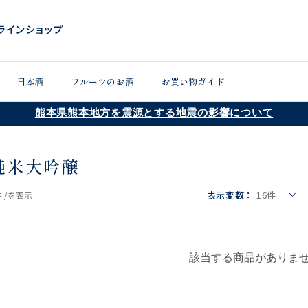
日本酒
フルーツのお酒
お買い物ガイド
熊本県熊本地方を震源とする地震の影響について
純米大吟醸
表示変数：
16
件
 /
を表示
該当する商品がありま