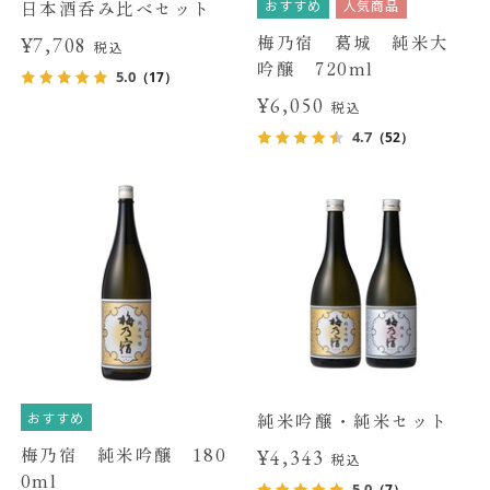
おすすめ
人気商品
日本酒呑み比べセット
梅乃宿 葛城 純米大
¥7,708
税込
吟醸 720ml
5.0
（17）
¥6,050
税込
4.7
（52）
おすすめ
純米吟醸・純米セット
梅乃宿 純米吟醸 180
¥4,343
税込
0ml
5.0
（7）