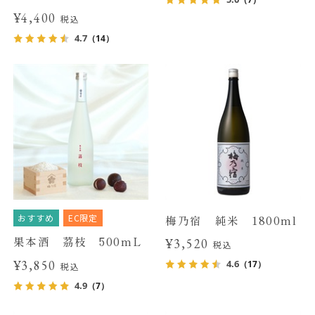
¥4,400
税込
4.7
（14）
おすすめ
EC限定
梅乃宿 純米 1800ml
果本酒 茘枝 500mL
¥3,520
税込
¥3,850
4.6
（17）
税込
4.9
（7）