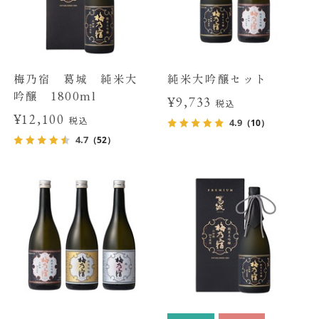
梅乃宿 葛城 純米大
純米大吟醸セット
吟醸 1800ml
¥9,733
税込
¥12,100
税込
4.9
（10）
4.7
（52）