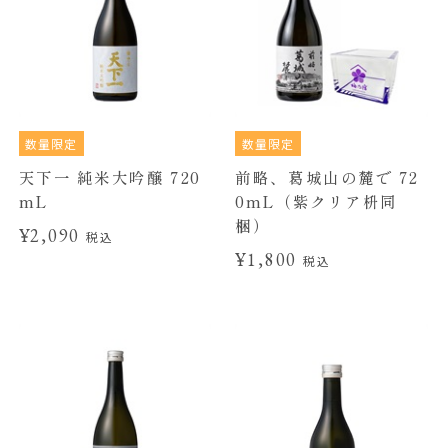
数量限定
数量限定
天下一 純米大吟醸 720
前略、葛城山の麓で 72
mL
0mL（紫クリア枡同
梱）
¥2,090
税込
¥1,800
税込