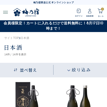
梅乃宿酒造公式 オンラインショップ
0
会員様限定！カートに入れるだけで送料無料に！8月17日10
時まで！
サイトTOP
日本酒
日本酒
14
件 /
14件
を表示
並べ替え
絞り込み