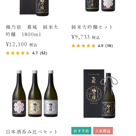
梅乃宿 葛城 純米大
純米大吟醸セット
吟醸 1800ml
¥9,733
税込
¥12,100
税込
4.9
（10）
4.7
（52）
おすすめ
人気商品
日本酒呑み比べセット