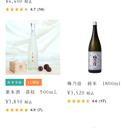
¥4,400
税込
4.7
（14）
おすすめ
EC限定
梅乃宿 純米 1800ml
果本酒 茘枝 500mL
¥3,520
税込
¥3,850
4.6
（17）
税込
4.9
（7）