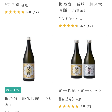
梅乃宿 葛城 純米大
¥7,708
税込
吟醸 720ml
5.0
（17）
¥6,050
税込
4.7
（52）
おすすめ
純米吟醸・純米セット
梅乃宿 純米吟醸 180
¥4,343
税込
0ml
5.0
（7）