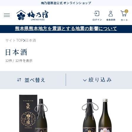
梅乃宿酒造公式 オンラインショップ
0
熊本県熊本地方を震源とする地震の影響について
サイトTOP
日本酒
日本酒
12
件 /
12件
を表示
並べ替え
絞り込み