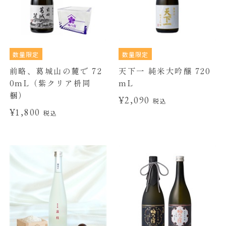
数量限定
数量限定
前略、葛城山の麓で 72
天下一 純米大吟醸 720
0mL（紫クリア枡同
mL
梱）
¥2,090
税込
¥1,800
税込