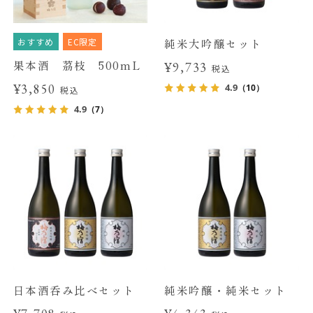
おすすめ
EC限定
純米大吟醸セット
果本酒 茘枝 500mL
¥9,733
税込
¥3,850
4.9
（10）
税込
4.9
（7）
日本酒呑み比べセット
純米吟醸・純米セット