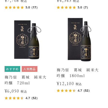
¥7,708
¥4,343
税込
税込
5.0
5.0
（17）
（7）
おすすめ
人気商品
梅乃宿 葛城 純米大
吟醸 1800ml
梅乃宿 葛城 純米大
吟醸 720ml
¥12,100
税込
¥6,050
4.7
（52）
税込
4.7
（52）