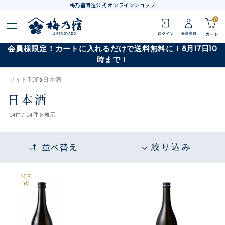
梅乃宿酒造公式 オンラインショップ
0
会員様限定！カートに入れるだけで送料無料に！8月17日10
時まで！
サイトTOP
日本酒
日本酒
14
件 /
14件
を表示
並べ替え
絞り込み
NE
W