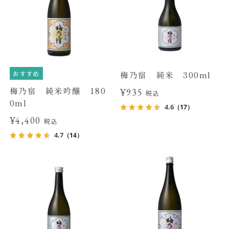
おすすめ
梅乃宿 純米 300ml
梅乃宿 純米吟醸 180
¥935
税込
0ml
4.6
（17）
¥4,400
税込
4.7
（14）