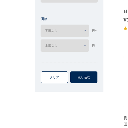
日
価格
¥
円~
円
クリア
絞り込む
梅
田