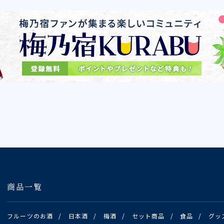
商品一覧
フルーツのお酒
/
日本酒
/
梅酒
/
セット商品
/
食品
/
グッ