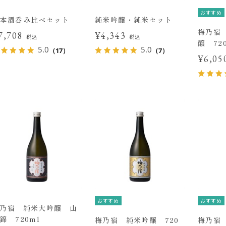
おすすめ
本酒呑み比べセット
純米吟醸・純米セット
梅乃宿
7,708
¥4,343
税込
税込
醸 72
5.0
5.0
（17）
（7）
¥6,0
おすすめ
おすすめ
乃宿 純米大吟醸 山
錦 720ml
梅乃宿 純米吟醸 720
梅乃宿 