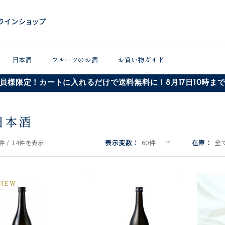
日本酒
フルーツのお酒
お買い物ガイド
員様限定！カートに入れるだけで送料無料に！8月17日10時ま
日本酒
表示変数：
60
件
在庫：
全
件 /
14件
を表示
NEW