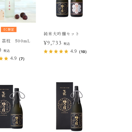
EC限定
純米大吟醸セット
茘枝 500mL
¥9,733
税込
50
4.9
税込
（10）
4.9
（7）