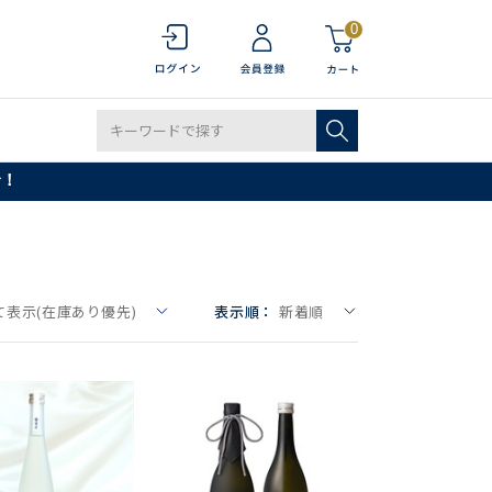
0
で！
て表示(在庫あり優先)
表示順：
新着順