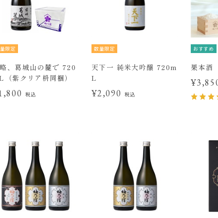
量限定
数量限定
おすすめ
略、葛城山の麓で 720
天下一 純米大吟醸 720m
果本酒 
L（紫クリア枡同梱）
L
¥3,8
1,800
¥2,090
税込
税込