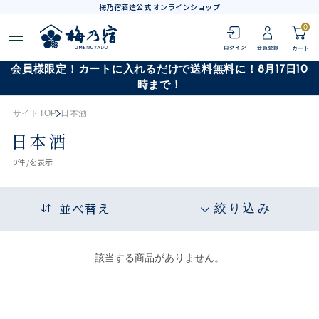
梅乃宿酒造公式 オンラインショップ
0
会員様限定！カートに入れるだけで送料無料に！8月17日10
時まで！
サイトTOP
日本酒
日本酒
0
件 /
を表示
並べ替え
絞り込み
該当する商品がありません。