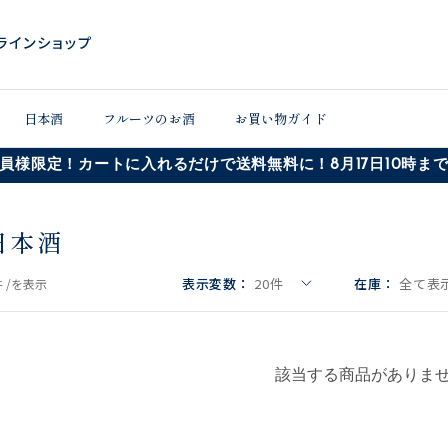
日本酒
フルーツのお酒
お買い物ガイド
員様限定！カートに入れるだけで送料無料に！8月17日10時ま
日本酒
表示変数：
20
件
在庫：
全て表示
 /
を表示
該当する商品がありま