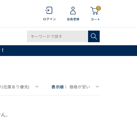
0
で！
(在庫あり優先)
表示順：
価格が安い
せん。