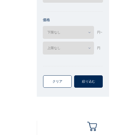
価格
円~
円
クリア
絞り込む