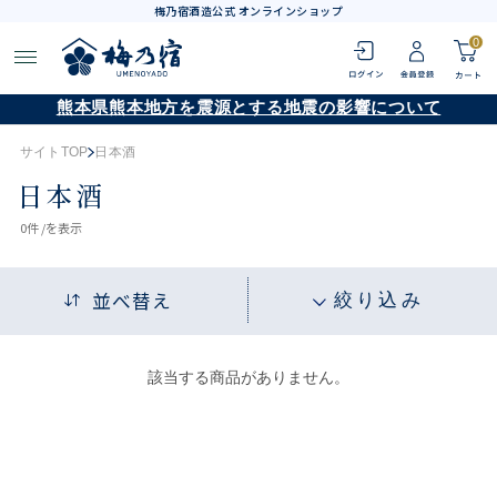
梅乃宿酒造公式 オンラインショップ
0
熊本県熊本地方を震源とする地震の影響について
サイトTOP
日本酒
日本酒
0
件 /
を表示
並べ替え
絞り込み
該当する商品がありません。