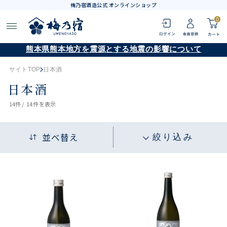
梅乃宿酒造公式 オンラインショップ
0
熊本県熊本地方を震源とする地震の影響について
サイトTOP
日本酒
日本酒
14
件 /
14件
を表示
並べ替え
絞り込み