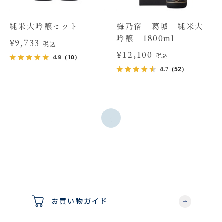
純米大吟醸セット
梅乃宿 葛城 純米大
吟醸 1800ml
¥9,733
税込
¥12,100
税込
4.9
（10）
4.7
（52）
1
お買い物ガイド