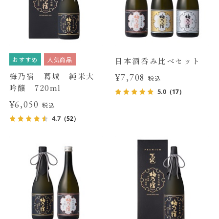
おすすめ
人気商品
日本酒呑み比べセット
梅乃宿 葛城 純米大
¥7,708
税込
吟醸 720ml
5.0
（17）
¥6,050
税込
4.7
（52）