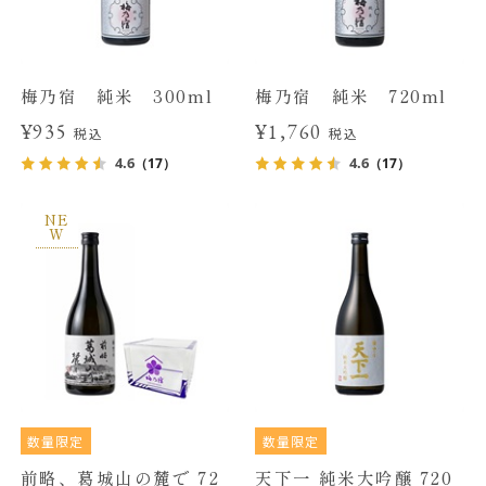
梅乃宿 純米 300ml
梅乃宿 純米 720ml
¥935
¥1,760
税込
税込
4.6
4.6
（17）
（17）
NE
W
数量限定
数量限定
前略、葛城山の麓で 72
天下一 純米大吟醸 720