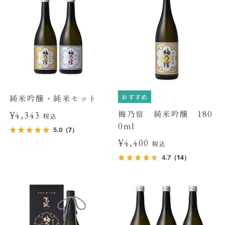
おすすめ
純米吟醸・純米セット
梅乃宿 純米吟醸 180
¥4,343
税込
0ml
5.0
（7）
¥4,400
税込
4.7
（14）