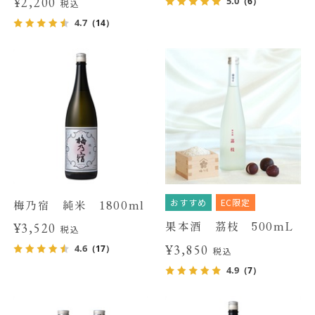
¥2,200
5.0
（6）
税込
4.7
（14）
おすすめ
EC限定
梅乃宿 純米 1800ml
果本酒 茘枝 500mL
¥3,520
税込
¥3,850
4.6
（17）
税込
4.9
（7）