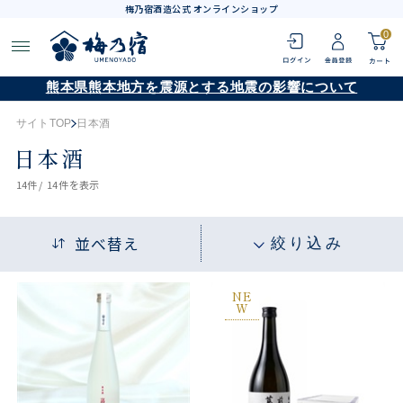
梅乃宿酒造公式 オンラインショップ
0
熊本県熊本地方を震源とする地震の影響について
サイトTOP
日本酒
日本酒
14
件 /
14件
を表示
並べ替え
絞り込み
NE
W