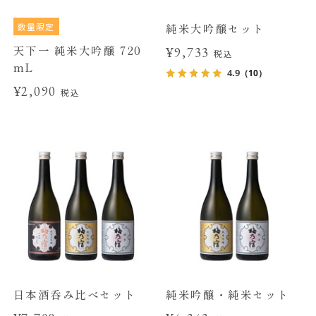
数量限定
純米大吟醸セット
天下一 純米大吟醸 720
¥9,733
税込
mL
4.9
（10）
¥2,090
税込
日本酒呑み比べセット
純米吟醸・純米セット