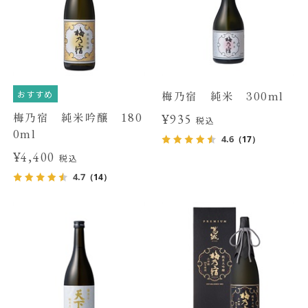
おすすめ
梅乃宿 純米 300ml
梅乃宿 純米吟醸 180
¥935
税込
0ml
4.6
（17）
¥4,400
税込
4.7
（14）