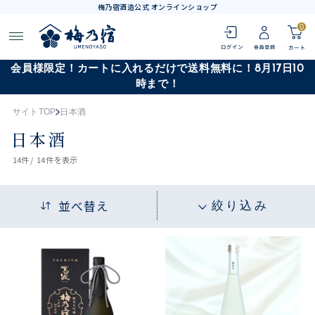
梅乃宿酒造公式 オンラインショップ
0
会員様限定！カートに入れるだけで送料無料に！8月17日10
時まで！
サイトTOP
日本酒
日本酒
14
件 /
14件
を表示
並べ替え
絞り込み