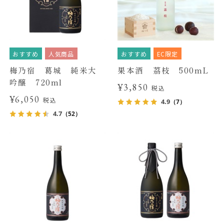
おすすめ
人気商品
おすすめ
EC限定
梅乃宿 葛城 純米大
果本酒 茘枝 500mL
吟醸 720ml
¥3,850
税込
¥6,050
税込
4.9
（7）
4.7
（52）