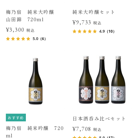
梅乃宿 純米大吟醸
純米大吟醸セット
山田錦 720ml
¥9,733
税込
¥3,300
税込
4.9
（10）
5.0
（6）
おすすめ
日本酒呑み比べセット
梅乃宿 純米吟醸 720
¥7,708
税込
ml
5.0
（17）