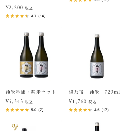
¥2,200
税込
4.7
（14）
純米吟醸・純米セット
梅乃宿 純米 720ml
¥4,343
¥1,760
税込
税込
5.0
4.6
（7）
（17）
NE
W