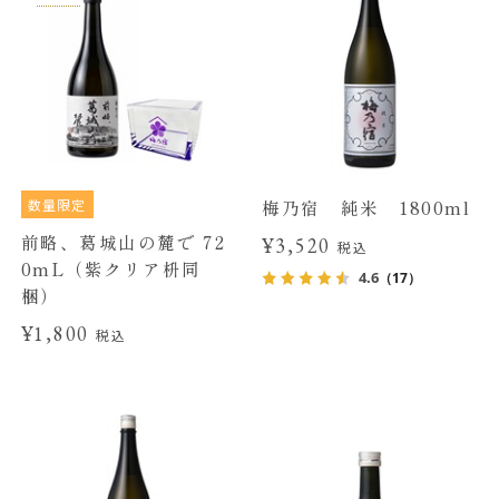
数量限定
梅乃宿 純米 1800ml
前略、葛城山の麓で 72
¥3,520
税込
0mL（紫クリア枡同
4.6
（17）
梱）
¥1,800
税込