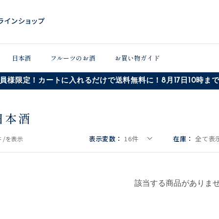
日本酒
フルーツのお酒
お買い物ガイド
員様限定！カートに入れるだけで送料無料に！8月17日10時ま
日本酒
表示変数：
16
件
在庫：
全て表示
 /
を表示
該当する商品がありま