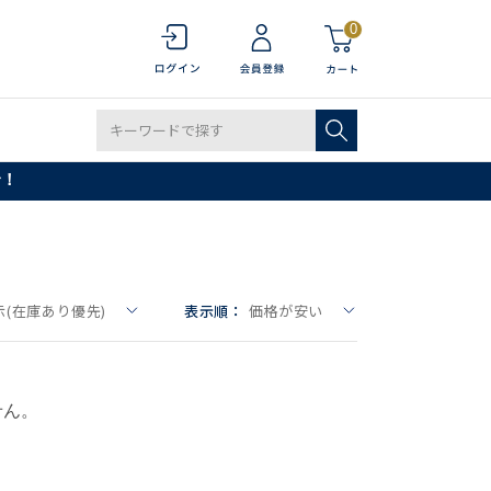
0
で！
(在庫あり優先)
表示順：
価格が安い
せん。