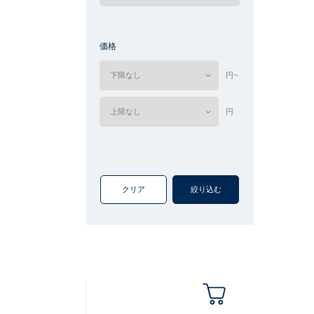
価格
円~
円
クリア
絞り込む