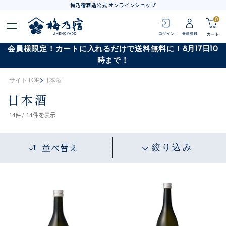
梅乃宿酒造公式 オンラインショップ
0
会員様限定！カートに入れるだけで送料無料に！8月17日10
時まで！
サイトTOP
日本酒
日本酒
14
件 /
14件
を表示
並べ替え
絞り込み