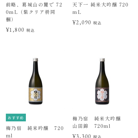
前略、葛城山の麓で 72
天下一 純米大吟醸 720
0mL（紫クリア枡同
mL
梱）
¥2,090
税込
¥1,800
税込
おすすめ
梅乃宿 純米大吟醸
山田錦 720ml
梅乃宿 純米吟醸 720
ml
¥3,300
税込