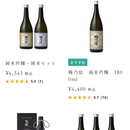
おすすめ
純米吟醸・純米セット
梅乃宿 純米吟醸 180
¥4,343
税込
0ml
5.0
（7）
¥4,400
税込
4.7
（14）