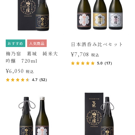
おすすめ
人気商品
日本酒呑み比べセット
梅乃宿 葛城 純米大
¥7,708
税込
吟醸 720ml
5.0
（17）
¥6,050
税込
4.7
（52）