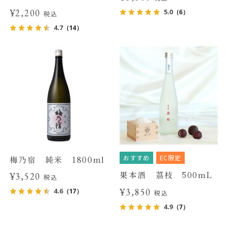
¥2,200
5.0
（6）
税込
4.7
（14）
おすすめ
EC限定
梅乃宿 純米 1800ml
果本酒 茘枝 500mL
¥3,520
税込
¥3,850
4.6
（17）
税込
4.9
（7）