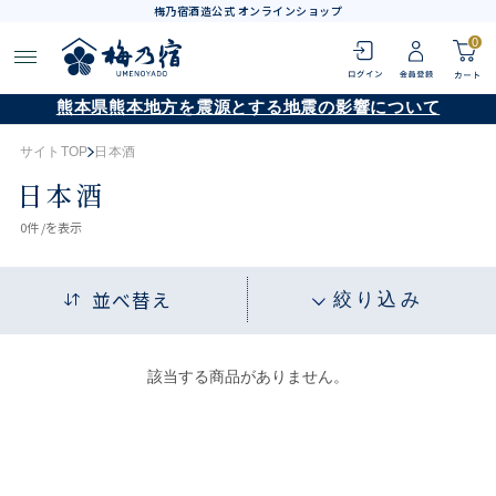
梅乃宿酒造公式 オンラインショップ
0
熊本県熊本地方を震源とする地震の影響について
サイトTOP
日本酒
日本酒
0
件 /
を表示
並べ替え
絞り込み
該当する商品がありません。