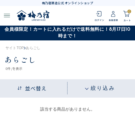
梅乃宿酒造公式 オンラインショップ
0
会員様限定！カートに入れるだけで送料無料に！8月17日10
時まで！
サイトTOP
あらごし
あらごし
0
件 /
を表示
並べ替え
絞り込み
該当する商品がありません。