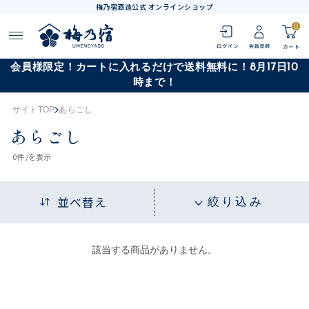
梅乃宿酒造公式 オンラインショップ
0
会員様限定！カートに入れるだけで送料無料に！8月17日10
時まで！
サイトTOP
あらごし
あらごし
0
件 /
を表示
並べ替え
絞り込み
該当する商品がありません。