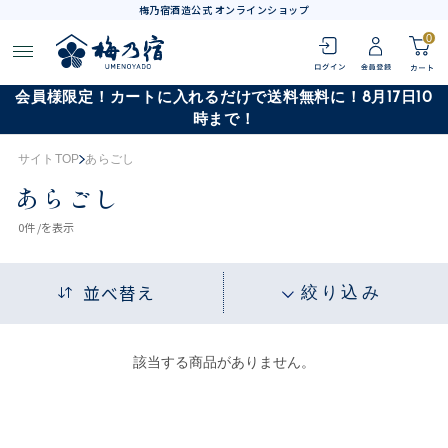
梅乃宿酒造公式 オンラインショップ
0
会員様限定！カートに入れるだけで送料無料に！8月17日10
時まで！
サイトTOP
あらごし
あらごし
0
件 /
を表示
並べ替え
絞り込み
該当する商品がありません。