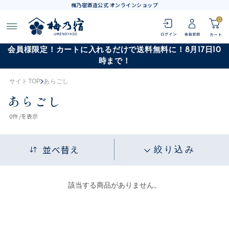
梅乃宿酒造公式 オンラインショップ
0
会員様限定！カートに入れるだけで送料無料に！8月17日10
時まで！
サイトTOP
あらごし
あらごし
0
件 /
を表示
並べ替え
絞り込み
該当する商品がありません。