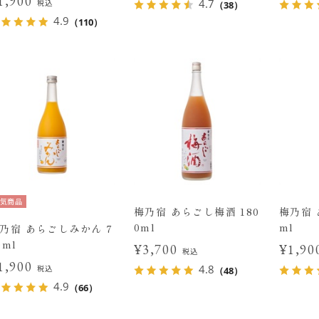
1,900
4.7
税込
（38）
4.9
（110）
気商品
梅乃宿 あらごし梅酒 180
梅乃宿 
0ml
ml
乃宿 あらごしみかん 7
0ml
¥3,700
¥1,9
税込
1,900
4.8
税込
（48）
4.9
（66）