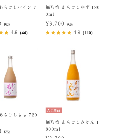
あらごしパイン 7
梅乃宿 あらごしゆず 180
0ml
30
¥3,700
税込
税込
4.8
4.9
（44）
（110）
人気商品
あらごしもも 720
梅乃宿 あらごしみかん 1
800ml
00
税込