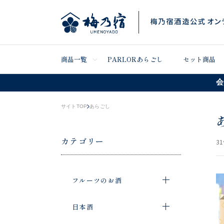
商品一覧
PARLORあらごし
セット商品
会
サイトTOP
あらごし
カテゴリー
31
フルーツのお酒
日本酒