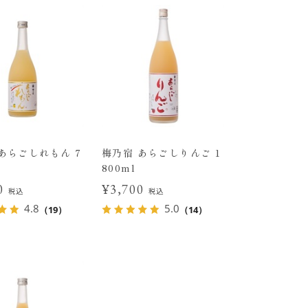
あらごしれもん 7
梅乃宿 あらごしりんご 1
800ml
30
¥3,700
税込
税込
4.8
5.0
（19）
（14）