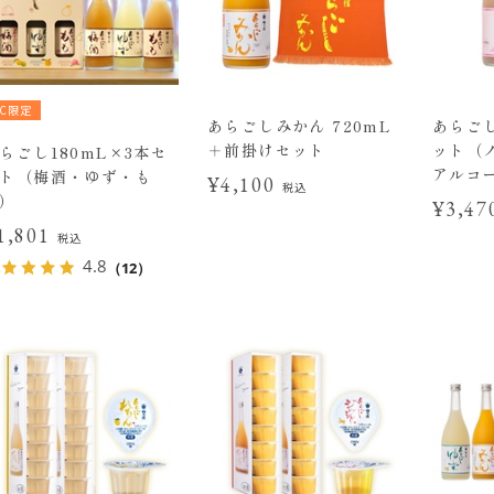
EC限定
あらごしみかん 720mL
あらご
＋前掛けセット
ット（
らごし180mL×3本セ
アルコ
ト（梅酒・ゆず・も
¥4,100
税込
）
¥3,4
1,801
税込
4.8
（12）