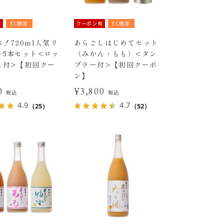
有
EC限定
クーポン有
EC限定
！720ml人気リ
あらごしはじめてセット
ル5本セット<ロッ
（みかん・もも）<タン
ス付>【初回クー
ブラー付>【初回クーポ
ン】
30
¥3,800
税込
税込
4.9
4.7
（25）
（52）