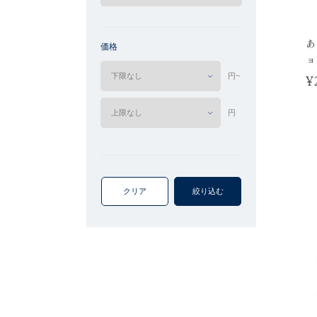
あ
価格
ョ
円~
¥
円
クリア
絞り込む