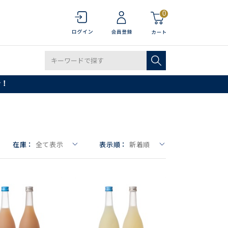
0
で！
在庫：
全て表示
表示順：
新着順