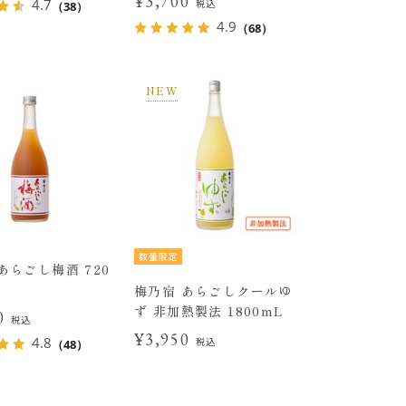
¥3,700
4.7
税込
（38）
4.9
（68）
NEW
数量限定
あらごし梅酒 720
梅乃宿 あらごしクールゆ
ず 非加熱製法 1800mL
00
税込
¥3,950
4.8
税込
（48）