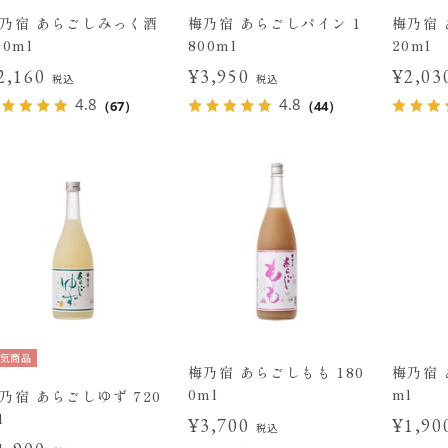
乃宿 あらごしみっく酒
梅乃宿 あらごしパイン 1
梅乃宿 
20ml
800ml
20ml
2,160
¥3,950
¥2,0
税込
税込
4.8
4.8
（67）
（44）
気商品
梅乃宿 あらごしもも 180
梅乃宿 
0ml
ml
乃宿 あらごしゆず 720
l
¥3,700
¥1,9
税込