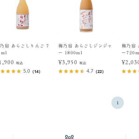
乃宿 あらごしりんご 7
梅乃宿 あらごしジンジャ
梅乃宿
0ml
ー 1800ml
ー720m
1,900
¥3,950
¥2,0
税込
税込
5.0
4.7
（14）
（22）
1