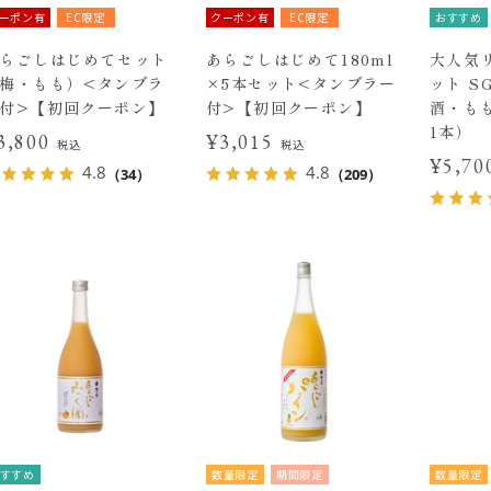
ーポン有
EC限定
クーポン有
EC限定
おすすめ
らごしはじめてセット
あらごしはじめて180ml
大人気
梅・もも）<タンブラ
×5本セット<タンブラー
ット S
付>【初回クーポン】
付>【初回クーポン】
酒・もも
1本）
3,800
¥3,015
税込
税込
¥5,7
4.8
4.8
（34）
（209）
すすめ
数量限定
期間限定
数量限定