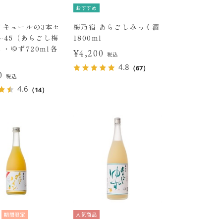
おすすめ
リキュールの3本セ
梅乃宿 あらごしみっく酒
G-45（あらごし梅
1800ml
・ゆず720ml各
¥4,200
税込
4.8
（67）
00
税込
4.6
（14）
期間限定
人気商品