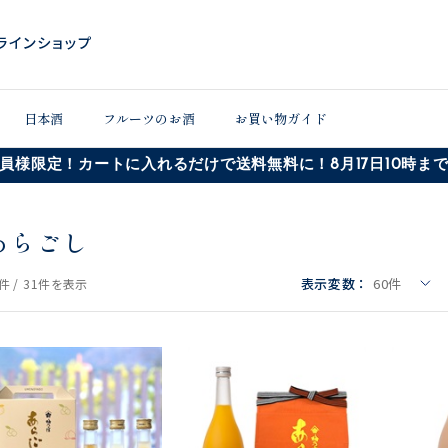
日本酒
フルーツのお酒
お買い物ガイド
員様限定！カートに入れるだけで送料無料に！8月17日10時ま
あらごし
表示変数：
60
件
件 /
31件
を表示