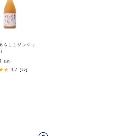
 あらごしジンジャ
l
30
税込
4.7
（22）