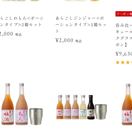
クーポン
らごしれもん<ポーシ
あらごしジンジャー<ポ
ンタイプ>2箱セット
ーションタイプ>2箱セッ
呑み比べ
ト
キュー
2,000
税込
クグラ
¥2,000
税込
ポン】
¥9,6