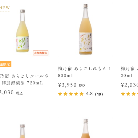
NEW
量限定
梅乃宿 あらごしれもん 1
梅乃宿 
800ml
20ml
乃宿 あらごしクールゆ
 非加熱製法 720mL
¥3,950
¥2,0
税込
2,030
4.8
税込
（19）