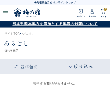
梅乃宿酒造公式 オンラインショップ
0
熊本県熊本地方を震源とする地震の影響について
サイトTOP
あらごし
あらごし
0
件 /
を表示
並べ替え
絞り込み
該当する商品がありません。