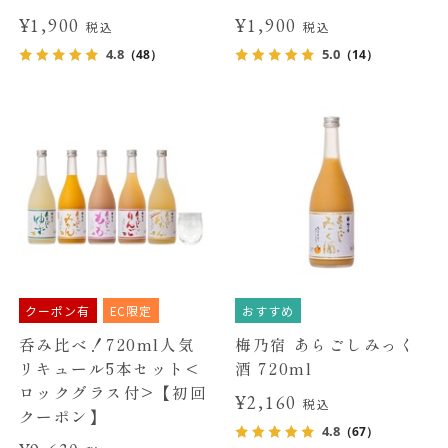
¥1,900
¥1,900
税込
税込
4.8
5.0
（48）
（14）
クーポン有
EC限定
おすすめ
呑み比べ！720ml人気
梅乃宿 あらごしみっく
リキュール5本セット<
酒 720ml
ロックグラス付>【初回
¥2,160
税込
クーポン】
4.8
（67）