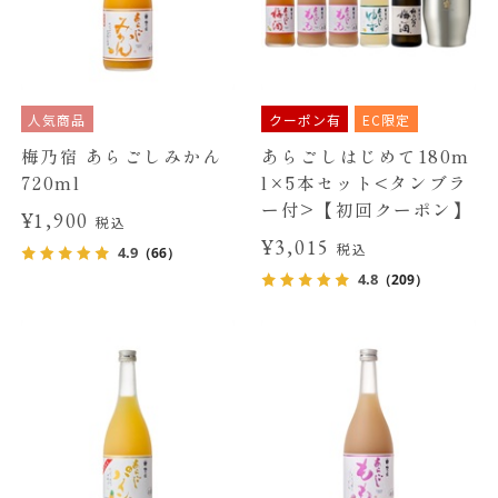
人気商品
クーポン有
EC限定
梅乃宿 あらごしみかん
あらごしはじめて180m
720ml
l×5本セット<タンブラ
ー付>【初回クーポン】
¥1,900
税込
¥3,015
税込
4.9
（66）
4.8
（209）