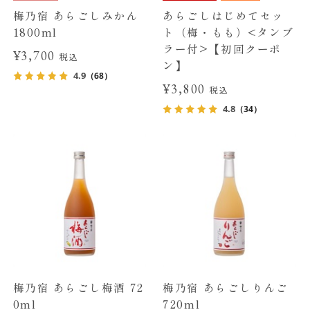
梅乃宿 あらごしみかん
あらごしはじめてセッ
1800ml
ト（梅・もも）<タンブ
ラー付>【初回クーポ
¥3,700
税込
ン】
4.9
（68）
¥3,800
税込
4.8
（34）
梅乃宿 あらごし梅酒 72
梅乃宿 あらごしりんご
0ml
720ml