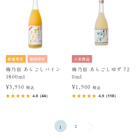
数量限定
期間限定
人気商品
梅乃宿 あらごしパイン
梅乃宿 あらごしゆず 72
1800ml
0ml
¥3,950
¥1,900
税込
税込
4.8
4.9
（44）
（110）
2
1