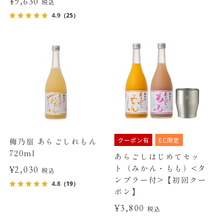
¥9,630
税込
4.9
（25）
クーポン有
EC限定
梅乃宿 あらごしれもん
720ml
あらごしはじめてセッ
ト（みかん・もも）<タ
¥2,030
税込
ンブラー付>【初回クー
4.8
（19）
ポン】
¥3,800
税込