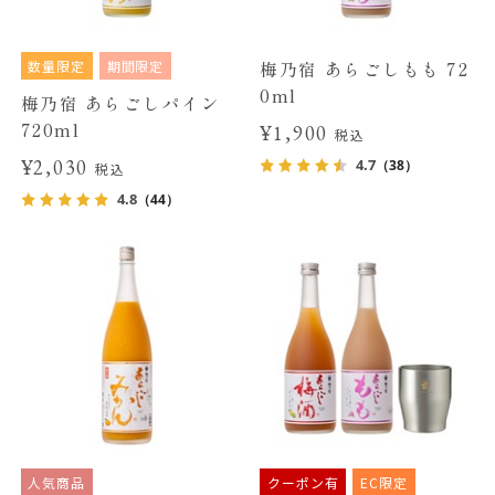
数量限定
期間限定
梅乃宿 あらごしもも 72
0ml
梅乃宿 あらごしパイン
720ml
¥1,900
税込
¥2,030
4.7
（38）
税込
4.8
（44）
人気商品
クーポン有
EC限定