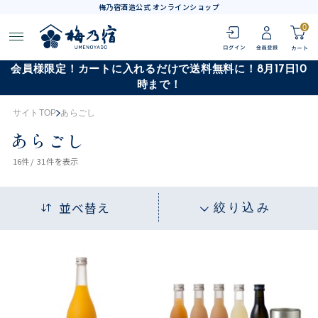
梅乃宿酒造公式 オンラインショップ
0
会員様限定！カートに入れるだけで送料無料に！8月17日10
時まで！
サイトTOP
あらごし
あらごし
16
件 /
31件
を表示
並べ替え
絞り込み