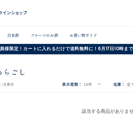
日本酒
フルーツのお酒
お買い物ガイド
員様限定！カートに入れるだけで送料無料に！8月17日10時ま
あらごし
表示変数：
16
件
在庫：
全
 /
を表示
該当する商品がありま