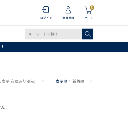
0
で！
て表示(在庫あり優先)
表示順：
新着順
せん。