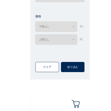
価格
円~
円
クリア
絞り込む