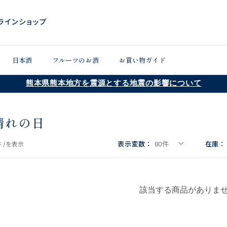
日本酒
フルーツのお酒
お買い物ガイド
熊本県熊本地方を震源とする地震の影響について
晴れの日
表示変数：
80
件
在庫：
 /
を表示
該当する商品がありま