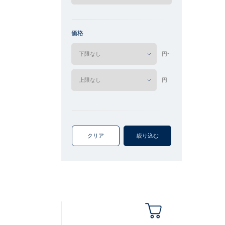
価格
円~
円
クリア
絞り込む