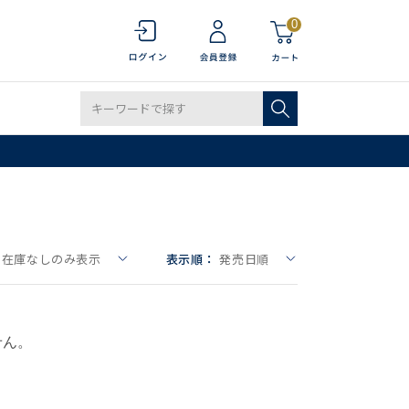
0
在庫なしのみ表示
表示順：
発売日順
せん。