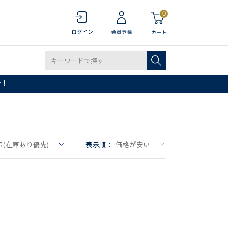
0
で！
(在庫あり優先)
表示順：
価格が安い