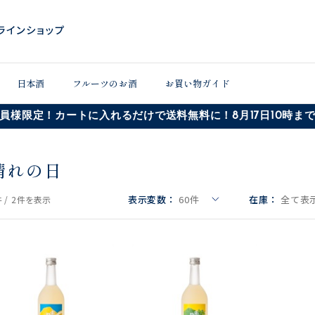
日本酒
フルーツのお酒
お買い物ガイド
員様限定！カートに入れるだけで送料無料に！8月17日10時ま
晴れの日
表示変数：
60
件
在庫：
全て表示
 /
2件
を表示