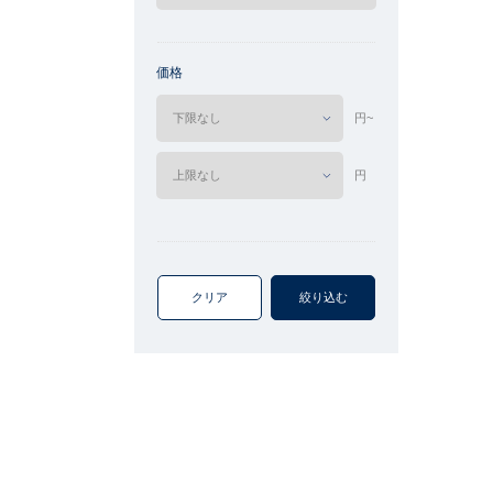
価格
円~
円
クリア
絞り込む