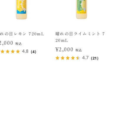
れの日レモン 720mL
晴れの日ライムミント 7
20mL
2,000
税込
¥2,000
税込
4.8
（4）
4.7
（21）