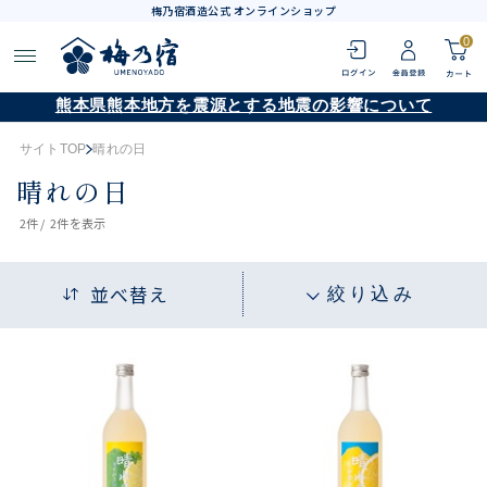
梅乃宿酒造公式 オンラインショップ
0
熊本県熊本地方を震源とする地震の影響について
サイトTOP
晴れの日
晴れの日
2
件 /
2件
を表示
並べ替え
絞り込み