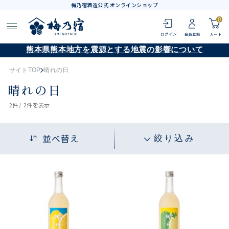
梅乃宿酒造公式 オンラインショップ
0
熊本県熊本地方を震源とする地震の影響について
サイトTOP
晴れの日
晴れの日
2
件 /
2件
を表示
並べ替え
絞り込み