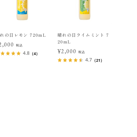
れの日レモン 720mL
晴れの日ライムミント 7
20mL
2,000
税込
¥2,000
税込
4.8
（4）
4.7
（21）