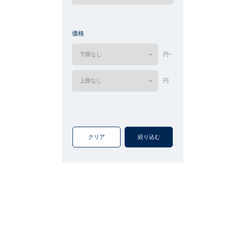
価格
円~
円
クリア
絞り込む