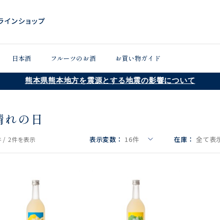
日本酒
フルーツのお酒
お買い物ガイド
熊本県熊本地方を震源とする地震の影響について
晴れの日
表示変数：
16
件
在庫：
全て表示
 /
2件
を表示