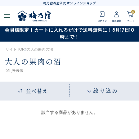
梅乃宿酒造公式 オンラインショップ
0
会員様限定！カートに入れるだけで送料無料に！8月17日10
時まで！
サイトTOP
大人の果肉の沼
大人の果肉の沼
0
件 /
を表示
並べ替え
絞り込み
該当する商品がありません。