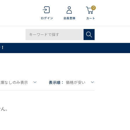
0
で！
在庫なしのみ表示
表示順：
価格が安い
せん。