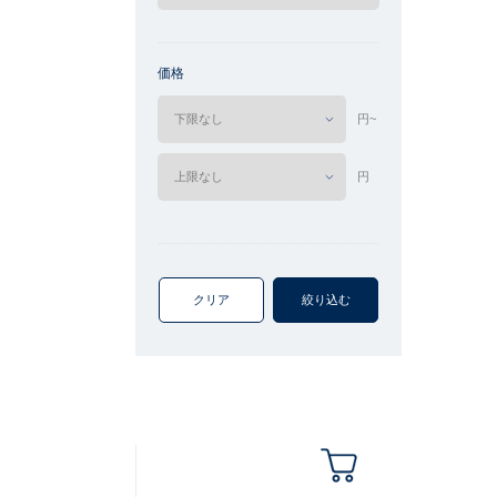
価格
円~
円
クリア
絞り込む