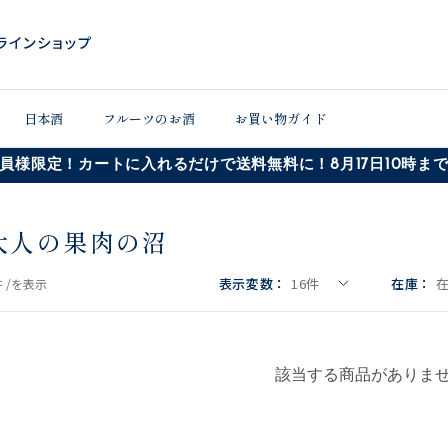
日本酒
フルーツのお酒
お買い物ガイド
員様限定！カートに入れるだけで送料無料に！8月17日10時ま
大人の果肉の沼
表示変数：
16
件
在庫：
 /
を表示
該当する商品がありま