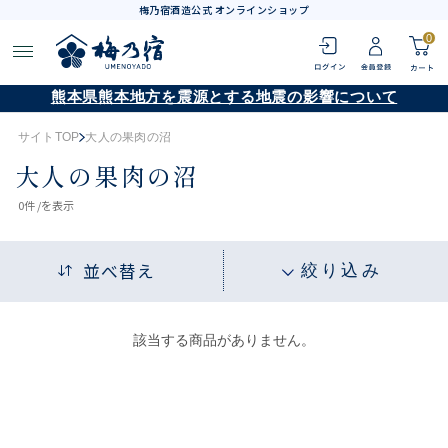
梅乃宿酒造公式 オンラインショップ
0
熊本県熊本地方を震源とする地震の影響について
サイトTOP
大人の果肉の沼
大人の果肉の沼
0
件 /
を表示
並べ替え
絞り込み
該当する商品がありません。