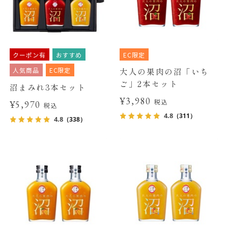
クーポン有
おすすめ
EC限定
人気商品
EC限定
大人の果肉の沼「いち
ご」2本セット
沼まみれ3本セット
¥3,980
税込
¥5,970
税込
4.8
（311）
4.8
（338）