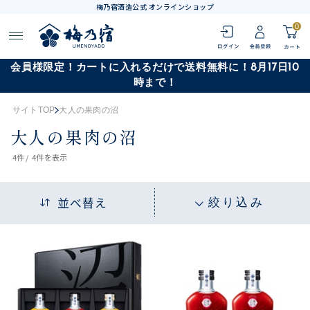
梅乃宿酒造公式 オンラインショップ
0
会員様限定！カートに入れるだけで送料無料に！8月17日10
時まで！
サイトTOP
大人の果肉の沼
大人の果肉の沼
4
件 /
4件
を表示
並べ替え
絞り込み