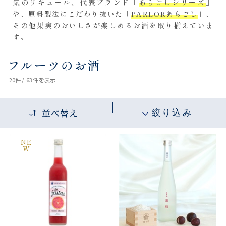
気のリキュール、代表ブランド「
あらごしシリーズ
」
や、原料製法にこだわり抜いた「
PARLORあらごし
」、
その他果実のおいしさが楽しめるお酒を取り揃えていま
す。
フルーツのお酒
20
件 /
63件
を表示
並べ替え
絞り込み
NE
W