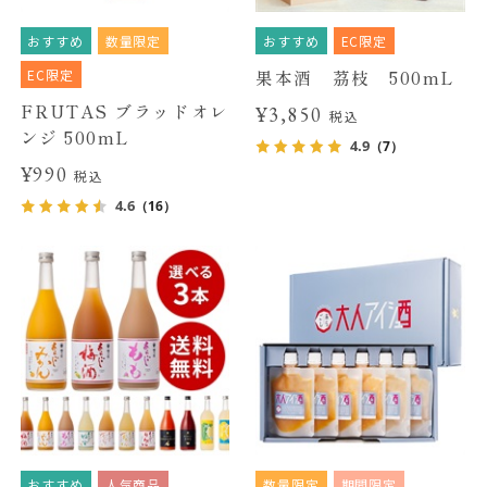
おすすめ
数量限定
おすすめ
EC限定
EC限定
果本酒 茘枝 500mL
FRUTAS ブラッドオレ
¥3,850
税込
ンジ 500mL
4.9
（7）
¥990
税込
4.6
（16）
おすすめ
人気商品
数量限定
期間限定