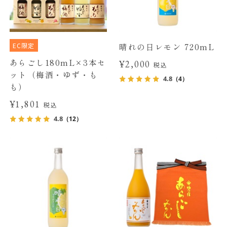
EC限定
晴れの日レモン 720mL
あらごし180mL×3本セ
¥2,000
税込
ット（梅酒・ゆず・も
4.8
（4）
も）
¥1,801
税込
4.8
（12）