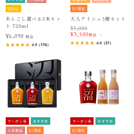
送料込
EC限定
あらごし選べる3本セッ
大人アイシュ3種セット
ト 720ml
¥
5,000
¥
3,500
税込
¥6,090
税込
4.8
（37）
4.9
（176）
クーポン有
おすすめ
クーポン有
おすすめ
人気商品
EC限定
EC限定