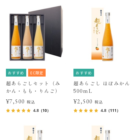
おすすめ
EC限定
おすすめ
超あらごしセット（み
超あらごし ほぼみかん
かん・もも・りんご）
500mL
¥7,500
¥2,500
税込
税込
4.8
4.8
（10）
（111）