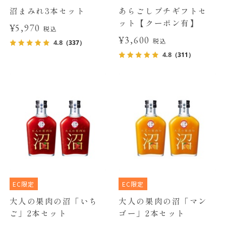
沼まみれ3本セット
あらごしプチギフトセ
ット【クーポン有】
¥5,970
税込
¥3,600
税込
4.8
（337）
4.8
（311）
EC限定
EC限定
大人の果肉の沼「いち
大人の果肉の沼「マン
ご」2本セット
ゴー」2本セット