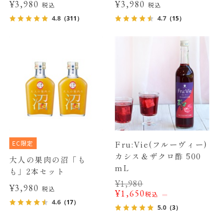
¥3,980
¥3,980
税込
税込
4.8
4.7
（311）
（15）
EC限定
Fru:Vie(フルーヴィー)
カシス＆ザクロ酢 500
大人の果肉の沼「も
mL
も」2本セット
¥
1,980
¥3,980
税込
¥
1,650
税込
4.6
（17）
5.0
（3）