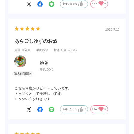
参考になった
0
Like!
0
2026.7.10
あらごしゆずのお酒
用途
:自宅用
果肉感
:4
甘さ
:1(さっぱり）
ゆき
年代:
50代
こちら何度かリピートしています。
さっぱりとして美味しいです。
ロックの方が好きです
参考になった
0
Like!
0