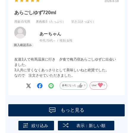
2026.6.18
あらごしゆず720ml
用途
:自宅用
果肉感
:5（たっぷり）
甘さ
:1(さっぱり）
あーちゃん
年代:
70代～
性別:
女性
友達3人で有馬温泉に行き 夕食で梅乃宿あらごしゆずに出会い
ました。
3人共に甘くなくあっさりとして美味しいねと絶賛でした。
なので 注文させていただきました。
参考になった
0
Like!
0
もっと見る
絞り込み
表示：新しい順