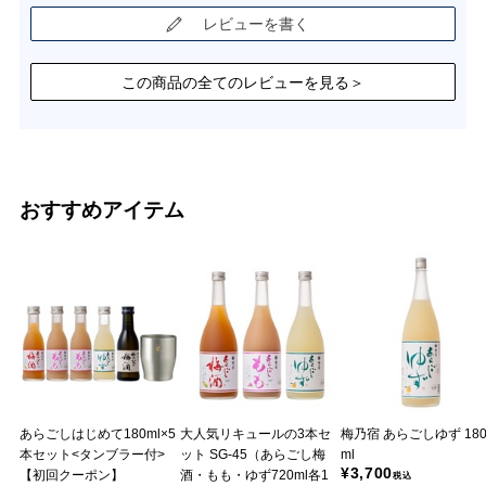
レビューを書く
この商品の全てのレビューを見る＞
おすすめアイテム
あらごしはじめて180ml×5
大人気リキュールの3本セ
梅乃宿 あらごしゆず 180
本セット<タンブラー付>
ット SG-45（あらごし梅
ml
¥3,700
【初回クーポン】
酒・もも・ゆず720ml各1
税込