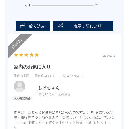
★
1
(0)
絞り込み
表示：新しい順
2026.8.3
家内のお気に入り
用途
:自宅用
果肉感
:1(なし）
甘さ
:1(さっぱり）
しげちゃん
年代:
70代～
性別:
男性
家内は、ほとんどお酒を飲まなかったのですが、3年前に行った
温泉旅行先でゆず酒を飲んで「美味しい」と言い、私はホテルに
「このゆず酒はどこで買えますか？」と聞き、御社を知りまし
た。