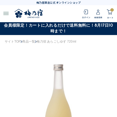
梅乃宿酒造公式 オンラインショップ
0
会員様限定！カートに入れるだけで送料無料に！8月17日10
時まで！
サイトTOP
商品一覧
梅乃宿 あらごしゆず 720ml