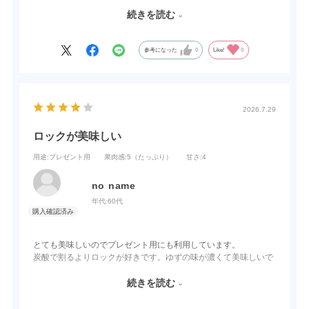
帰ってから、すぐ御社のホームページより「あらごしゆず」を注
続きを読む
文しました。
それ以来、家内は「あらごしゆず」の大ファンです。
これからも「あらごしゆず」を作り続けてください。
参考になった
0
Like!
0
2026.7.29
ロックが美味しい
用途
:プレゼント用
果肉感
:5（たっぷり）
甘さ
:4
no name
年代:
60代
とても美味しいのでプレゼント用にも利用しています。
炭酸で割るよりロックが好きです。ゆずの味が濃くて美味しいで
す。
もう少し甘さ控えめだともっといいです。
続きを読む
甘さ控えめだとプレゼント用の幅も広がりそうです。