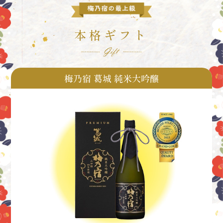
本格ギフト
梅乃宿 葛城 純米大吟醸